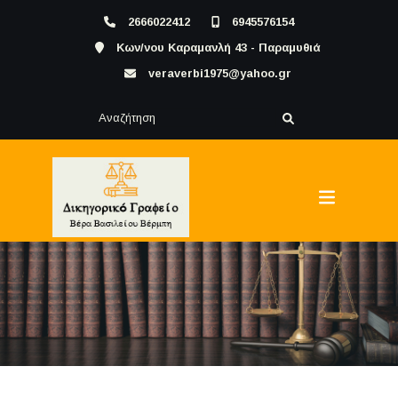
2666022412
6945576154
Κων/νου Καραμανλή 43 - Παραμυθιά
veraverbi1975@yahoo.gr